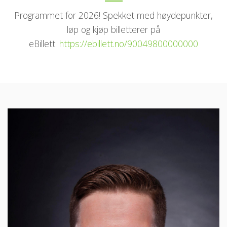
Programmet for 2026! Spekket med høydepunkter,
løp og kjøp billetterer på
eBillett:
https://ebillett.no/90049800000000